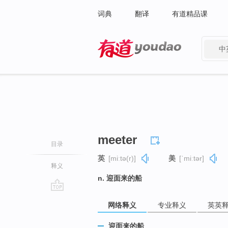
词典
翻译
有道精品课
中
有道 - 网易旗下搜索
meeter
目录
英
[miːtə(r)]
美
[ˈmiːtər]
释义
n. 迎面来的船
go
网络释义
专业释义
英英
top
迎面来的船