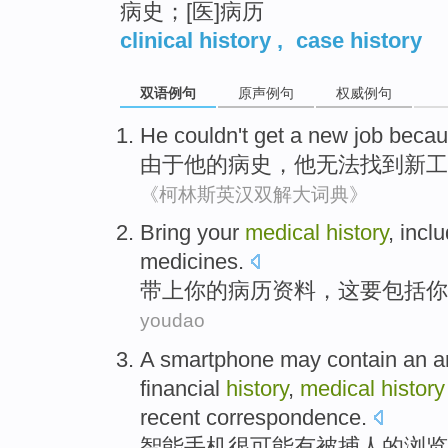
病史；[医]病历
clinical history
,
case history
双语例句
原声例句
权威例句
He
couldn't
get
a
new
job
becau
由于
他
的
病史
，
他
无法
找到
新
工
《柯林斯英汉双解大词典》
B
ring your
medical
history
, incl
medicines.
带
上你的病历资料，这要包括
youdao
A
smartphone
may
contain an
a
financial
history
,
medical
history
recent
correspondence
.
智能手机很
可能
有
被捕人
的
浏览