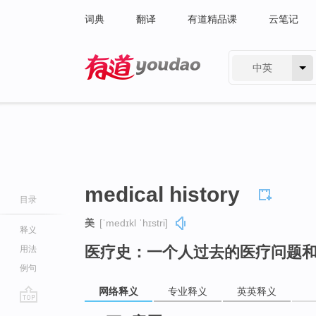
词典
翻译
有道精品课
云笔记
中英
有道 - 网易旗下搜索
medical history
目录
美
[ˈmedɪkl ˈhɪstri]
释义
医疗史：一个人过去的医疗问题
用法
例句
网络释义
专业释义
英英释义
go