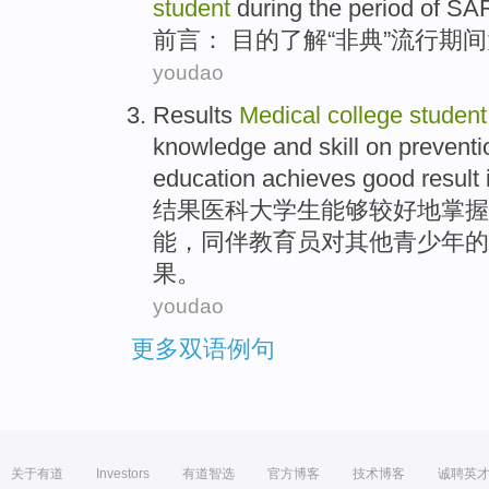
student
during
the period of
SA
前言：
目的
了解
“
非典
”流行
期间
youdao
Results
Medical
college
student
knowledge
and
skill
on
preventi
education
achieves
good
result
结果
医科
大学生
能够
较好
地
掌握
能
，
同伴
教育
员对其他青少年的
果
。
youdao
更多双语例句
关于有道
Investors
有道智选
官方博客
技术博客
诚聘英