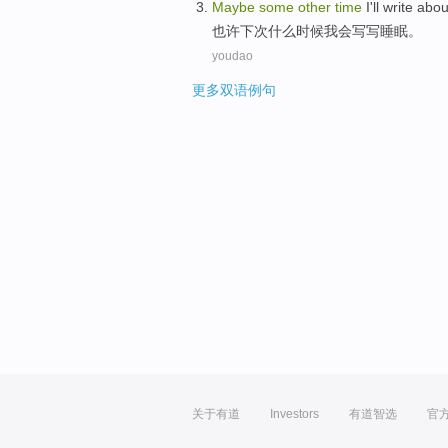
Maybe
some
other
time
I'll
write abou
也许
下次什么
时候
我会
写写
睡眠。
youdao
更多双语例句
关于有道
Investors
有道智选
官