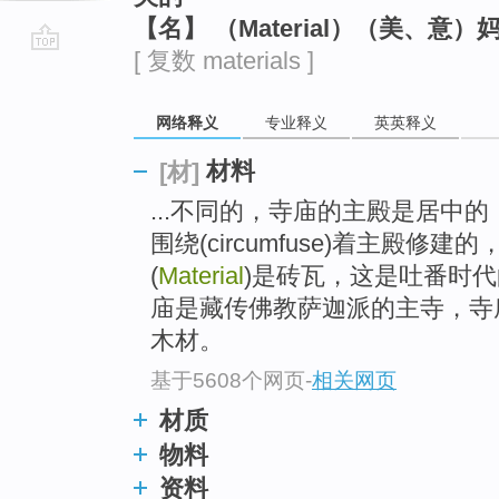
【名】 （Material）（美、意
[ 复数 materials ]
go
top
网络释义
专业释义
英英释义
材料
[材]
...不同的，寺庙的主殿是居中的，其
围绕(circumfuse)着主殿
(
Material
)是砖瓦，这是吐番时
庙是藏传佛教萨迦派的主寺，寺
木材。
基于5608个网页
-
相关网页
材质
物料
资料