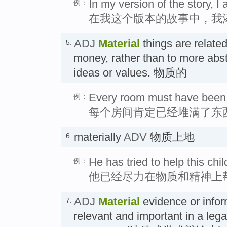
In my version of the story, 
例：
在我这个版本的故事中，我
ADJ
Material
things are relate
5.
money, rather than to more abst
ideas or values. 物质的
Every room must have been s
例：
每个房间肯定已经堆满了东
materially
ADV
物质上地
6.
He has tried to help this chil
例：
他已经尽力在物质和精神上
ADJ
Material
evidence or inform
7.
relevant and important in a leg