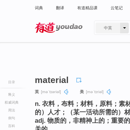
词典
翻译
有道精品课
云笔记
中英
有道 - 网易旗下搜索
material
目录
英
[məˈtɪəriəl]
美
[məˈtɪriəl]
释义
n. 衣料，布料；材料，原料；
权威词典
用法
的）人才；（某一活动所需的）
例句
adj. 物质的，非精神上的；重
百科
关的