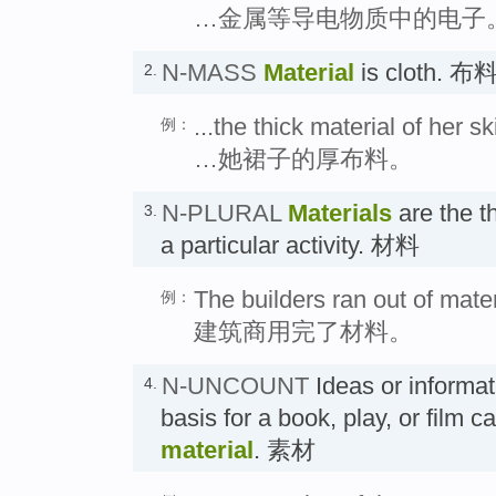
…金属等导电物质中的电子
N-MASS
Material
is cloth. 布
2.
...the thick material of her ski
例：
…她裙子的厚布料。
N-PLURAL
Materials
are the t
3.
a particular activity. 材料
The builders ran out of mater
例：
建筑商用完了材料。
N-UNCOUNT
Ideas or informat
4.
basis for a book, play, or film c
material
. 素材