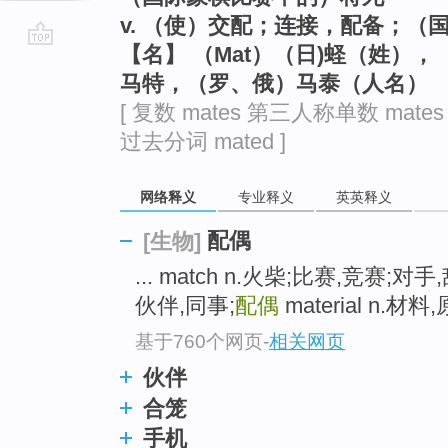
v. （使）交配；连接，配备；（
【名】 （Mat）（日)蛏（姓）
go
马特，（罗、俄）马泰（人名）
top
[ 复数 mates 第三人称单数 mates
过去分词 mated ]
网络释义
专业释义
英英释义
配偶
[生物]
... match n.火柴;比赛,竞赛;对
伙伴,同事;
配偶
material n.材
基于760个网页
-
相关网页
伙伴
合笼
手机