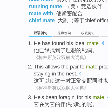
running mate
（美）竞选伙伴
mate with
使紧密配合
chief mate
大副（等于chief offic
双语例句
原声例句
权威例句
He
has
found
his
ideal
mate
.
他
已经
找到
了
理想的
配偶
。
《柯林斯英汉双解大词典》
This
allows
the
pair
to
mate
prop
staying
in
the
nest
.
这
可以使
这
一对
正常
交配同时
也
《柯林斯英汉双解大词典》
He
's been
foragin'
for
his
mate
.
它
在
为
它的
伴侣
找吃的呢。