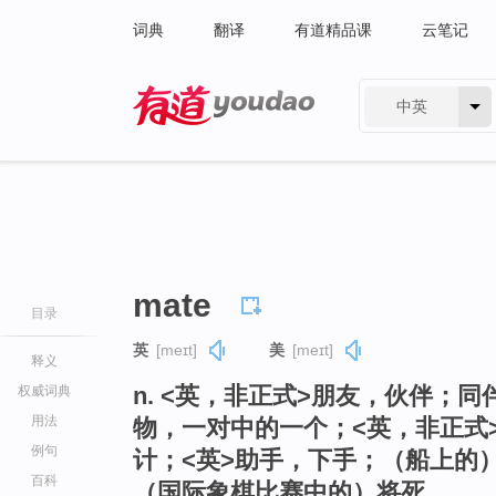
词典
翻译
有道精品课
云笔记
中英
有道 - 网易旗下搜索
mate
目录
英
[meɪt]
美
[meɪt]
释义
n. <英，非正式>朋友，伙伴；
权威词典
用法
物，一对中的一个；<英，非正式
例句
计；<英>助手，下手；（船上的
百科
（国际象棋比赛中的）将死