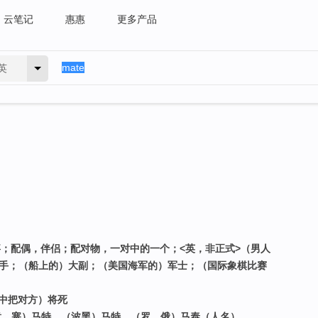
云笔记
惠惠
更多产品
英
同事；配偶，伴侣；配对物，一对中的一个；<英，非正式>（男人
下手；（船上的）大副；（美国海军的）军士；（国际象棋比赛
棋中把对方）将死
、意、塞）马特，（波黑）马特，（罗、俄）马泰（人名）