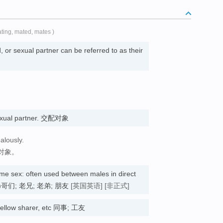
ating, mated, mates )
or sexual partner can be referred to as their
sexual partner. 交配对象
alously.
对象。
same sex: often used between males in direct
哥们; 老兄; 老弟; 朋友
[英国英语]
[非正式]
 fellow sharer, etc 同事; 工友