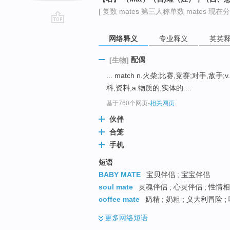
[ 复数 mates 第三人称单数 mates 现在分词
go
网络释义
专业释义
英英
top
配偶
[生物]
... match n.火柴;比赛,竞赛;对手,敌手
料,资料;a.物质的,实体的 ...
基于760个网页
-
相关网页
伙伴
合笼
手机
短语
BABY MATE
宝贝伴侣 ; 宝宝伴侣
soul mate
灵魂伴侣 ; 心灵伴侣 ; 性情
coffee mate
奶精 ; 奶粗 ; 义大利冒险 
更多
网络短语