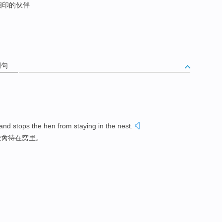
相印的伙伴
例句
and stops
the hen
from
staying
in
the
nest
.
雌
禽
待
在窝里。