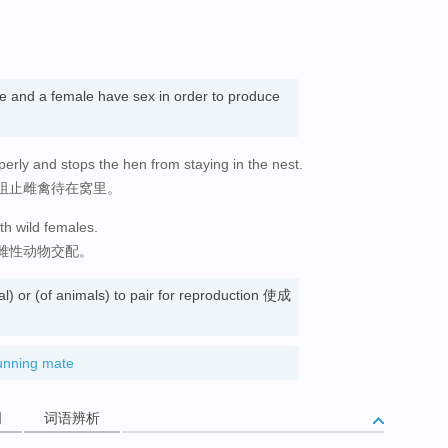
le and a female have sex in order to produce
perly and stops the hen from staying in the nest.
阻止雌禽待在窝里。
th wild females.
雌性动物交配。
l) or (of animals) to pair for reproduction 使成
unning mate
词
词语辨析