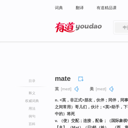
词典
翻译
有道精品课
中
有道 - 网易旗下搜索
mate
目录
英
[meɪt]
美
[meɪt]
释义
n. <英，非正式>朋友，伙伴；同伴，
权威词典
之间常用）哥儿们，伙计；<英>助手，
用法
中的）将死
例句
v. （使）交配；连接，配备；（国际象
百科
【名】 （Mat）（日)蛏（姓），（西