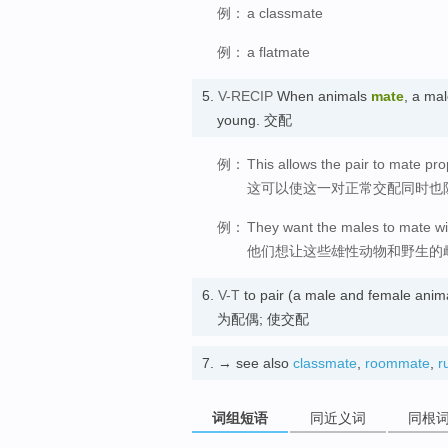
例：
a classmate
例：
a flatmate
5.
V-RECIP
When animals
mate
, a ma
young. 交配
例：
This allows the pair to mate pro
这可以使这一对正常交配同时也
例：
They want the males to mate wi
他们想让这些雄性动物和野生的
6.
V-T
to pair (a male and female anima
为配偶; 使交配
7.
→ see also
classmate
,
roommate
,
r
词组短语
同近义词
同根