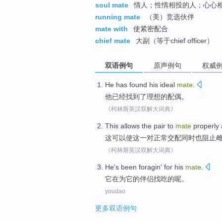
soul mate
情人；性情相投的人；心心
running mate
（美）竞选伙伴
mate with
使紧密配合
chief mate
大副（等于chief officer）
双语例句
原声例句
权威
He
has
found
his
ideal
mate
.
他
已经
找到
了
理想的
配偶
。
《柯林斯英汉双解大词典》
This
allows
the
pair
to
mate
properly
这
可以使
这
一对
正常
交配同时
也
阻止
《柯林斯英汉双解大词典》
He
's been
foragin'
for
his
mate
.
它
在
为
它的
伴侣
找吃的呢。
youdao
更多双语例句