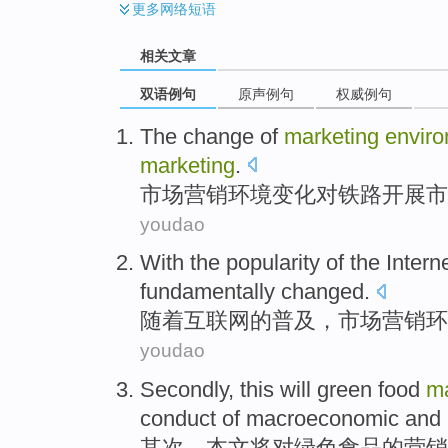
更多
网络短语
相关文章
双语例句
原声例句
权威例句
The
change
of
marketing
envir
marketing
.
市场
营销
环境
变化
对
铁路开展
市
youdao
With
the
popularity
of
the
Intern
fundamentally
changed
.
随着
互联网
的
普及
，
市场营销
环
youdao
Secondly
,
this
will
green
food
ma
conduct
of
macroeconomic
and
其次
，
本文
将
对
绿色
食品
的
营销