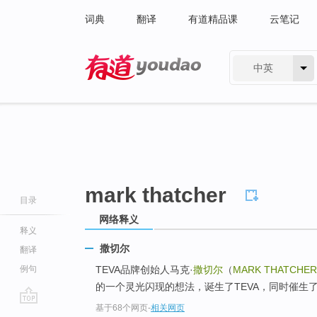
词典
翻译
有道精品课
云笔记
中英
有道 - 网易旗下搜索
mark thatcher
目录
网络释义
释义
撒切尔
翻译
例句
TEVA品牌创始人马克·
撒切尔
（
MARK THATCHER
的一个灵光闪现的想法，诞生了TEVA，同时催生
基于68个网页
-
相关网页
go