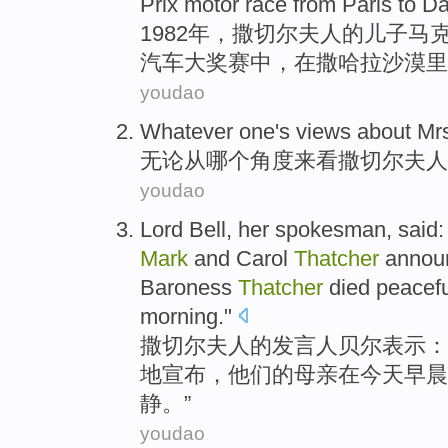
Prix
motor
race from
Paris
to
Da
1982年，
撒切尔
夫人
的
儿子
马
汽车
大奖赛
中
，在
撒哈拉
沙漠里
youdao
Whatever
one
's views about M
无论
从哪个
角度
来看撒切尔夫人
youdao
Lord
Bell
,
her
spokesman
,
said
:
Mark
and
Carol
Thatcher
annou
Baroness
Thatcher
died
peacefu
morning
."
撒切尔
夫人的
发言人
贝尔
表示
：
地
宣布
，
他们
的
母亲
在
今天
早晨
静
。”
youdao