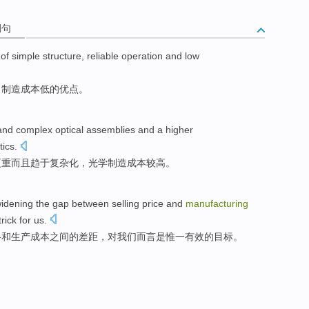
例句
of
simple
structure
,
reliable operation
and
low
、制造成本
低
的
优点
。
and
complex
optical
assemblies
and a
higher
tics
.
更重
而且
趋于
复杂化
，
光学
制造
成本
较高
。
idening
the
gap between
selling
price
and
manufacturing
trick for
us
.
格
和
生产
成本
之间
的
差距，
对
我们
而言
是
惟一
有效的
目标
。