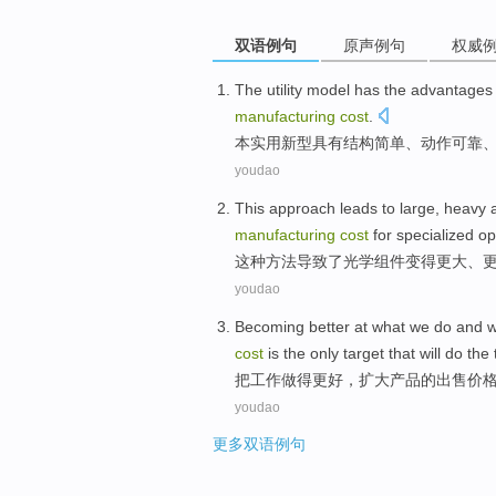
双语例句
原声例句
权威
The utility
model
has
the
advantages
manufacturing
cost
.
本
实用新型
具有
结构
简单
、动作
可靠
youdao
This
approach
leads to
large
,
heavy
manufacturing
cost
for specialized
op
这种
方法
导致
了
光学
组件变得更
大
、
youdao
Becoming
better
at
what we
do
and
w
cost
is
the
only
target
that will do the 
把工作做
得更好
，
扩大产品
的
出售
价
youdao
更多双语例句