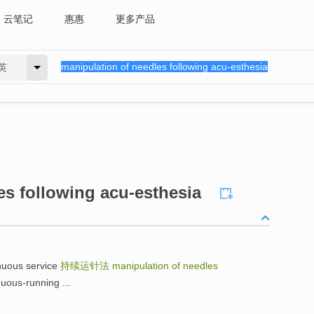
云笔记
惠惠
更多产品
英
es following acu-esthesia
nuous service
持续运针法
manipulation of needles
us-running ...