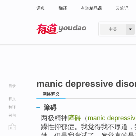
词典
翻译
有道精品课
云笔记
中英
有道 - 网易旗下搜索
manic depressive diso
目录
网络释义
释义
障碍
翻译
例句
两极精神
障碍
（
manic depressiv
躁性抑郁症。我觉得我不厚道，
go
她，但是我尝试了，发觉真的是