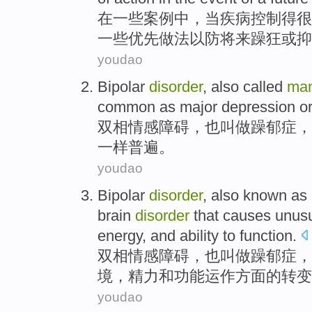
在
一些
案例
中，
当
疾病
控制
得很
一些
优先
做法
以防
将来
躁狂
或
抑
youdao
Bipolar
disorder
,
also
called
man
common
as
major depression
o
双相情感
障碍
，
也
叫做
躁郁症
，
一样普遍。
youdao
Bipolar
disorder
,
also
known as
brain
disorder
that
causes
unus
energy
,
and
ability to
function
.
双相情感
障碍
，
也
叫做
躁郁症，
境
，
精力
和
功能运作方面的
转变
youdao