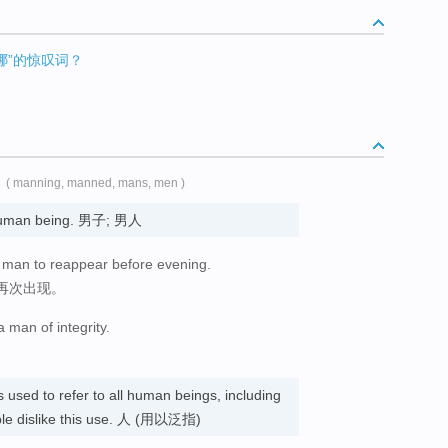
哪”的惊叹词？
( manning, manned, mans, men )
 human being. 男子; 男人
 man to reappear before evening.
再次出现。
 man of integrity.
used to refer to all human beings, including
le dislike this use. 人 (用以泛指)