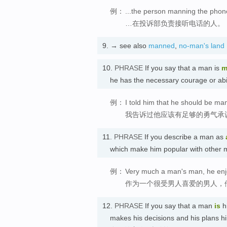
例：
...the person manning the phon
…在投诉部负责接听电话的人。
9.
→ see also
manned
,
no-man's land
10.
PHRASE
If you say that a man is
m
he has the necessary courage o
例：
I told him that he should be m
我告诉过他应该有足够的勇气承
11.
PHRASE
If you describe a man as
which make him popular with ot
例：
Very much a man's man, he enjoy
作为一个很受男人喜爱的男人，
12.
PHRASE
If you say that a man
is
h
makes his decisions and his plans h