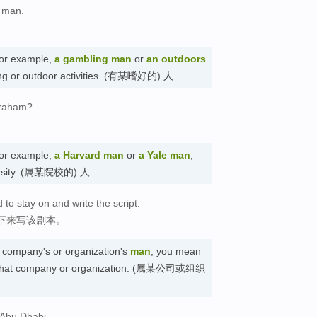
f man.
 for example,
a gambling man
or
an outdoors
ling or outdoor activities. (有某嗜好的) 人
Graham?
 for example,
a Harvard man
or
a Yale man
,
iversity. (属某院校的) 人
 to stay on and write the script.
下来写该剧本。
ar company's or organization's
man
, you mean
ts that company or organization. (属某公司或组织
 Abu Dhabi.