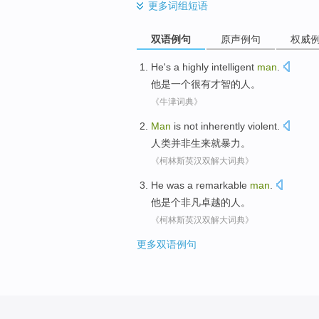
更多
词组短语
双语例句
原声例句
权威
He
's
a
highly
intelligent
man
.
他
是
一个
很有
才智
的
人
。
《牛津词典》
Man
is not
inherently
violent
.
人类
并非
生来就
暴力
。
《柯林斯英汉双解大词典》
He
was a
remarkable
man
.
他
是个
非凡卓越的
人
。
《柯林斯英汉双解大词典》
更多双语例句