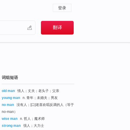
登录
词组短语
old man
情人；丈夫；老头子；父亲
young man
n. 青年；未婚夫；男友
no man
没有人；[口]老喜欢唱反调的人（等于
no-man）
wise man
n. 哲人；魔术师
strong man
强人；大力士