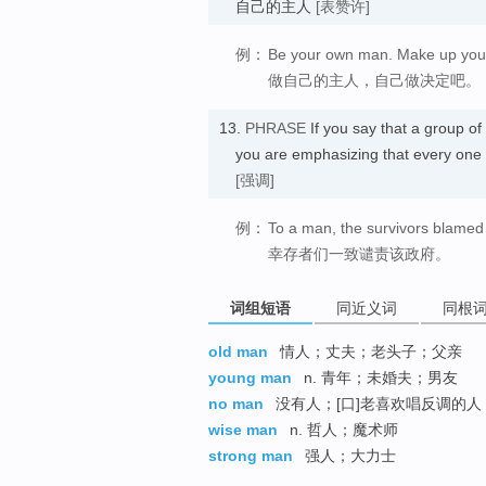
自己的主人
[表赞许]
例：
Be your own man. Make up you
做自己的主人，自己做决定吧。
13.
PHRASE
If you say that a group o
you are emphasizing that every one 
[强调]
例：
To a man, the survivors blamed
幸存者们一致谴责该政府。
词组短语
同近义词
同根
old man
情人；丈夫；老头子；父亲
young man
n. 青年；未婚夫；男友
no man
没有人；[口]老喜欢唱反调的人（
wise man
n. 哲人；魔术师
strong man
强人；大力士