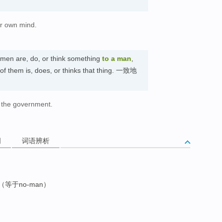
r own mind.
f men are, do, or think something
to a man
,
of them is, does, or thinks that thing. 一致地
 the government.
词
词语辨析
等于no-man）