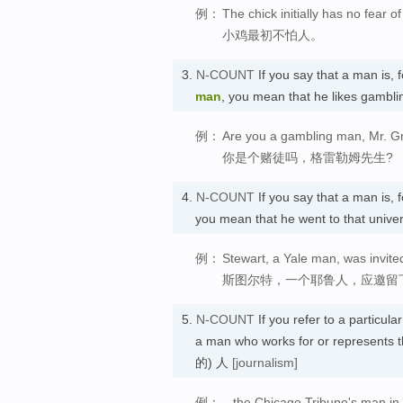
例：
The chick initially has no fear o
小鸡最初不怕人。
3.
N-COUNT
If you say that a man is,
man
, you mean that he likes gamb
例：
Are you a gambling man, Mr. 
你是个赌徒吗，格雷勒姆先生?
4.
N-COUNT
If you say that a man is,
you mean that he went to that un
例：
Stewart, a Yale man, was invited
斯图尔特，一个耶鲁人，应邀留
5.
N-COUNT
If you refer to a particul
a man who works for or represen
的) 人
[journalism]
例：
...the Chicago Tribune's man in