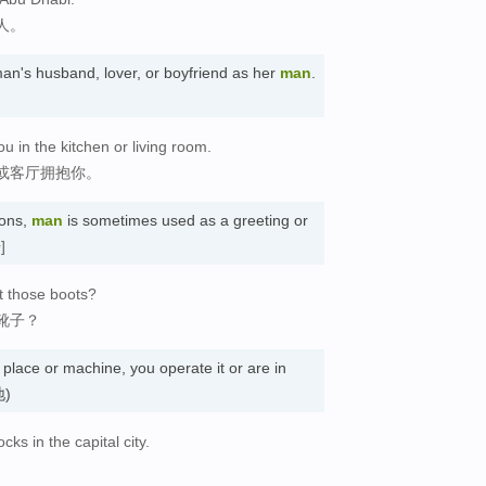
人。
n's husband, lover, or boyfriend as her
man
.
ou in the kitchen or living room.
或客厅拥抱你。
ions,
man
is sometimes used as a greeting or
]
 those boots?
靴子？
lace or machine, you operate it or are in
地)
s in the capital city.