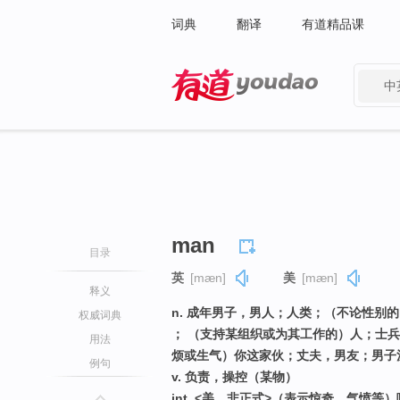
词典
翻译
有道精品课
中
有道 - 网易旗下搜索
man
目录
英
[mæn]
美
[mæn]
释义
n. 成年男子，男人；人类；（不论性别
权威词典
； （支持某组织或为其工作的）人；士
用法
烦或生气）你这家伙；丈夫，男友；男子汉
例句
v. 负责，操控（某物）
int. <美，非正式>（表示惊奇、气愤等