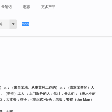
云笔记
惠惠
更多产品
英
的）人；（来自某地、从事某种工作的）人；（喜欢某事的）人
兵，（男性）工人 ；上门服务的人；伙计，哥儿们；（表示不耐
，大丈夫；棋子；<非正式>头头，老板，警察（the Man）
）嘿，天哪