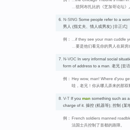
…驻阿布扎比的《芝加哥论坛》
6.
N-SING
Some people refer to a woma
男人 (指丈夫、情人或男友)
[非正式]
例：
...if they see your man cuddle y
…要是他们看见你的男人在厨房
7.
N-VOC
In very informal social situat
form of address to a man. 老兄
[套语
例：
Hey wow, man! Where d'you get
哇，老兄！你从哪儿弄来的那双
8.
V-T
If you
man
something such as a p
charge of it. 操控 (机器等); 控制 (某
例：
French soldiers manned roadblock
法国士兵控制了首都的路障。