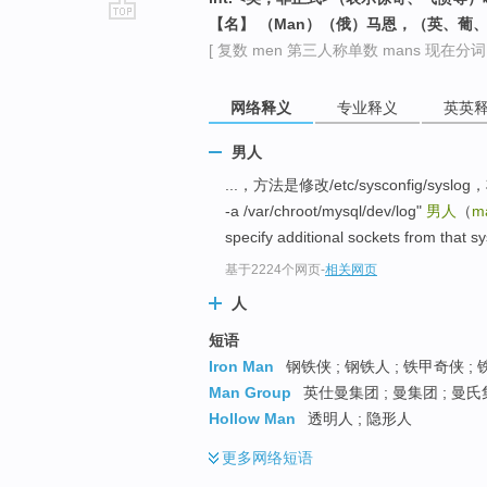
【名】 （Man）（俄）马恩，（英、
go
[ 复数 men 第三人称单数 mans 现在分词 m
top
网络释义
专业释义
英英
男人
...，方法是修改/etc/sysconfig/sysl
-a /var/chroot/mysql/dev/log"
男人
（
m
specify additional sockets from that sy
基于2224个网页
-
相关网页
人
短语
Iron Man
钢铁侠 ; 钢铁人 ; 铁甲奇侠 ; 
Man Group
英仕曼集团 ; 曼集团 ; 曼氏
Hollow Man
透明人 ; 隐形人
更多
网络短语