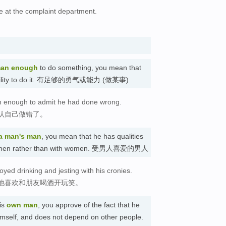
e at the complaint department.
an enough
to do something, you mean that
r ability to do it. 有足够的勇气或能力 (做某事)
an enough to admit he had done wrong.
认自己做错了。
a man's man
, you mean that he has qualities
her men rather than with women. 受男人喜爱的男人
ed drinking and jesting with his cronies.
他喜欢和朋友喝酒开玩笑。
is
own man
, you approve of the fact that he
imself, and does not depend on other people.