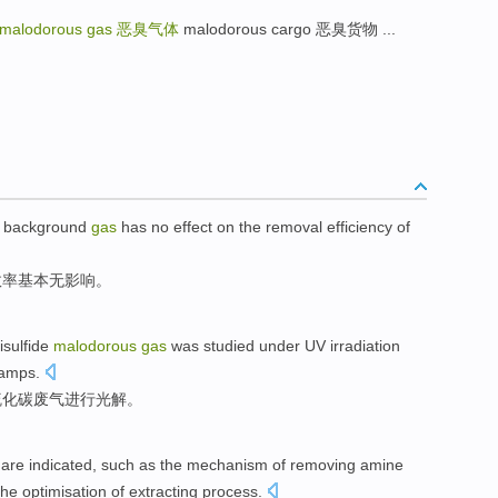
malodorous gas
恶臭气体
malodorous cargo 恶臭货物 ...
background
gas
has no
effect
on
the
removal
efficiency
of
效率
基本
无
影响
。
isulfide
malodorous
gas
was studied under UV irradiation
lamps
.
硫化
碳
废气进行光解。
are
indicated
,
such
as the
mechanism
of
removing
amine
the
optimisation
of
extracting
process
.