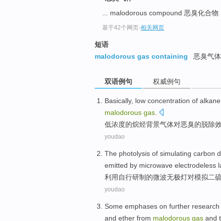
... malodorous compound 恶臭化合物
基于42个网页
-
相关网页
短语
malodorous gas containing
恶臭气体
双语例句
权威例句
Basically
,
low
concentration
of
alkane
malodorous
gas
.
低
浓度
的
烷烃
背景
气体
对
恶臭
的
脱除
youdao
The photolysis
of
simulating
carbon
d
emitted by
microwave
electrodeless
利用
自行研制的
微波
无极
灯
对
模拟
二
youdao
Some
emphases on
further
research
and
ether
from
malodorous
gas
and 