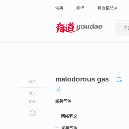
词典
翻译
有道精品课
中
有道 - 网易旗下搜索
malodorous gas
目录
释义
恶臭气体
例句
网络释义
go
top
恶臭气体