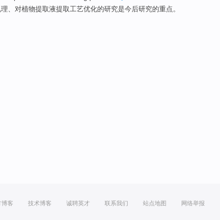
机理
、对植物
提取液提取
工艺
优化
的
研究
是
今后
研究的
重点
。
方博客
技术博客
诚聘英才
联系我们
站点地图
网络举报