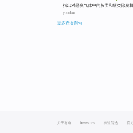
指出
对
恶臭
气体
中的
胺类
和
醚
类
除
臭
youdao
更多双语例句
关于有道
Investors
有道智选
官