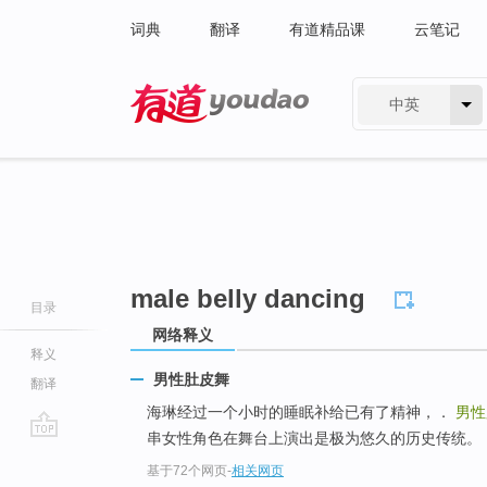
词典
翻译
有道精品课
云笔记
中英
有道 - 网易旗下搜索
male belly dancing
目录
网络释义
释义
男性肚皮舞
翻译
海琳经过一个小时的睡眠补给已有了精神，．
男性
串女性角色在舞台上演出是极为悠久的历史传统。
go
基于72个网页
-
相关网页
top