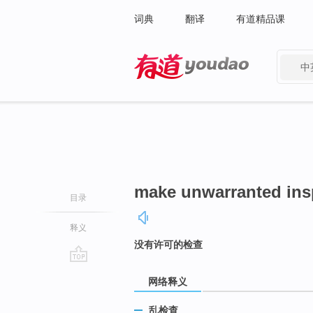
词典
翻译
有道精品课
中
有道 - 网易旗下搜索
make unwarranted ins
目录
释义
没有许可的检查
go
网络释义
top
乱检查