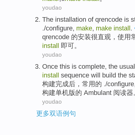
youdao
The
installation
of
qrencode
is
s
.
/
configure
,
make
,
make
install
.
qrencode
的
安装
很
直观
，使用
install
即可。
youdao
Once
this is
complete
,
the usual
install
sequence
will
build
the s
构建
完成后
，
常用
的
.
/
configure
构建
单机
版的
Ambulant
阅读器
youdao
更多双语例句