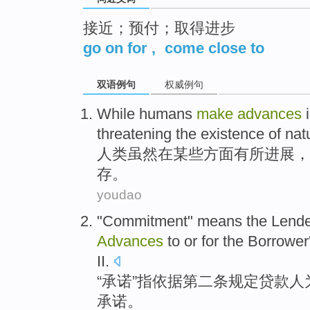
接近；预付；取得进步
go on for
,
come close to
双语例句
权威例句
While
humans
make
advances
threatening
the
existence
of
nat
人类
虽然
在
某些
方面
有所
进展，
存
。
youdao
"
Commitment
"
means
the
Lende
Advances
to or
for the Borrower
II
.
“
承诺
”
指
依据
第二
条
规定
贷款
人
承诺。