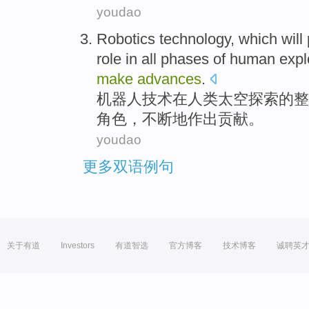
youdao
Robotics
technology
,
which will
role
in
all
phases
of
human
expl
make
advances
.
机器人
技术
在
人类
太空
探索
的
整
角色
，
不断
地
作出
贡献。
youdao
更多双语例句
关于有道
Investors
有道智选
官方博客
技术博客
诚聘英