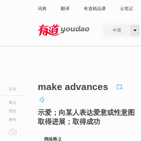
词典
翻译
有道精品课
云笔记
中英
有道 - 网易旗下搜索
make advances
目录
释义
示爱；向某人表达爱意或性意图
用法
例句
取得进展；取得成功
go
网络释义