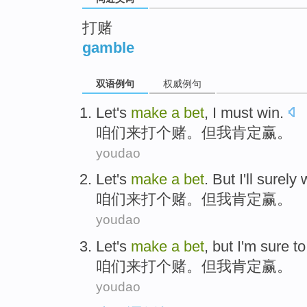
打赌
gamble
双语例句
权威例句
Let's
make
a
bet
,
I
must
win
.
咱们
来打
个
赌。但
我
肯定
赢。
youdao
Let's
make
a
bet
.
But
I
'll surely
咱们
来
打
个
赌
。
但
我
肯定
赢
。
youdao
Let's
make
a
bet
,
but
I
'm sure
t
咱们
来
打
个
赌
。
但
我
肯定
赢
。
youdao