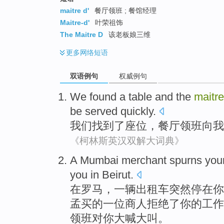
maitre d'
餐厅领班 ; 餐馆经理
Maitre-d'
叶荣祖饰
The Maitre D
该老板娘三维
更多
网络短语
双语例句
权威例句
We
found
a
table
and
the
maitre
be
served
quickly
.
我们
找到
了
座位
，
餐厅
领班向
我
《柯林斯英汉双解大词典》
A
Mumbai
merchant
spurns
your
you
in
Beirut
.
在
罗马，
一
辆出租车突然停在
你
孟买
的一
位商人
拒绝了你的工作
领班对你大喊大叫。