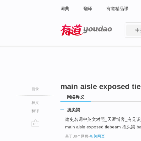
词典
翻译
有道精品课
中
有道 - 网易旗下搜索
main aisle exposed ti
目录
网络释义
释义
挑尖梁
翻译
建史名词中英文对照_天涯博客_有见识的人都在此_
main aisle exposed tiebeam 抱头梁 ba
go
基于30个网页
-
相关网页
top