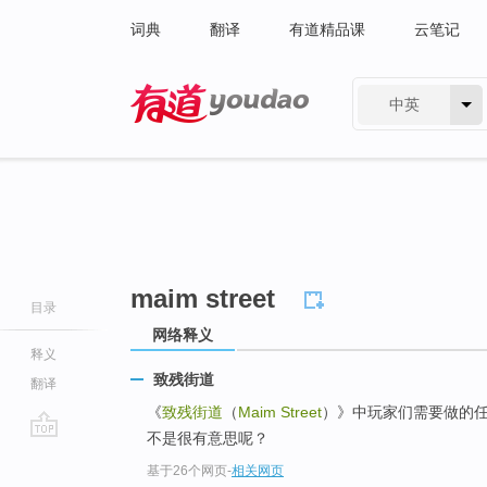
词典
翻译
有道精品课
云笔记
中英
有道 - 网易旗下搜索
maim street
目录
网络释义
释义
致残街道
翻译
《
致残街道
（
Maim Street
）》中玩家们需要做的
不是很有意思呢？
go
基于26个网页
-
相关网页
top