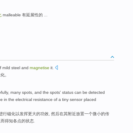
化
malleable 有延展性的 ...
f
mild steel and
magnetise
it
.
磁化
。
fully
,
many
spots
,
and
the spots'
status
can be
detected
ce
in
the electrical
resistance
of
a
tiny
sensor
placed
进行
磁化
以发挥
更
大的功效,
然后
在
其
附近
放置
一个
微小
的
传
从而得知各点的
状态
.