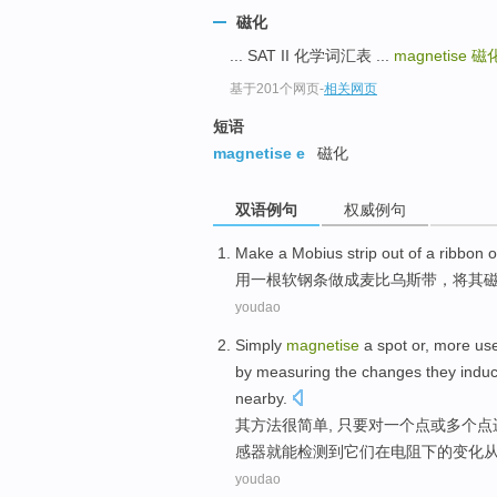
top
磁化
... SAT II 化学词汇表 ...
magnetise
磁
基于201个网页
-
相关网页
短语
magnetise e
磁化
双语例句
权威例句
Make
a
Mobius strip
out
of a ribbon o
用
一
根软钢
条
做成麦比
乌斯带
，将其
youdao
Simply
magnetise
a
spot
or
,
more
use
by
measuring the
changes
they
indu
nearby
.
其方法很
简单
, 只要对
一
个
点
或
多个
点
感器
就
能
检测到
它们
在
电阻
下
的
变化
youdao