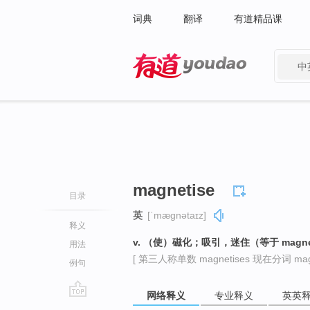
词典
翻译
有道精品课
中
有道 - 网易旗下搜索
magnetise
目录
英
[ˈmæɡnətaɪz]
释义
v. （使）磁化；吸引，迷住（等于 magne
用法
[ 第三人称单数 magnetises 现在分词 magne
例句
网络释义
专业释义
英英
go