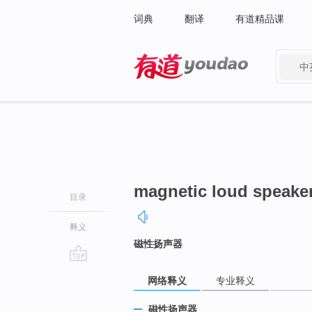
词典
翻译
有道精品课
中
有道 - 网易旗下搜索
magnetic loud speake
目录
释义
磁性扬声器
go
网络释义
专业释义
top
磁性扬声器