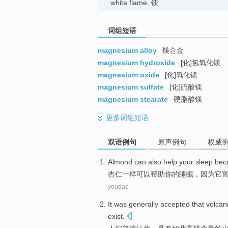
white flame. 镁
词组短语
magnesium alloy
镁合金
magnesium hydroxide
[化]氢氧化镁
magnesium oxide
[化]氧化镁
magnesium sulfate
[化]硫酸镁
magnesium stearate
硬脂酸镁
更多
词组短语
双语例句
原声例句
权威
Almond
can also
help
your
sleep
bec
杏仁一样
可以
帮助
你
的
睡眠
，
因为
它
youdao
It
was
generally accepted
that
volcan
exist
.