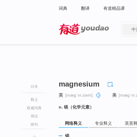
词典
翻译
有道精品课
中
有道 - 网易旗下搜索
magnesium
目录
英
[mæɡˈniːziəm]
美
[mæɡˈniː
释义
n. 镁（化学元素）
权威词典
用法
网络释义
专业释义
英英
例句
镁