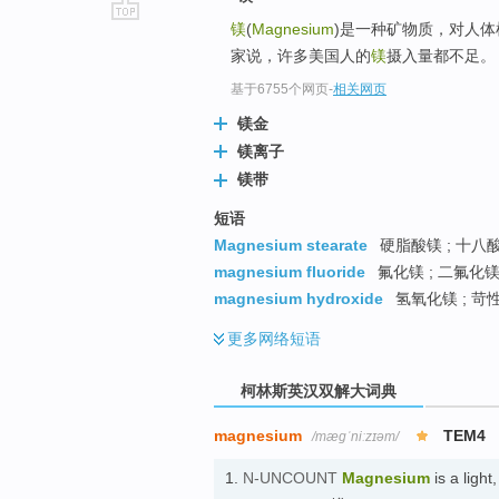
镁
(
Magnesium
)是一种矿物质，对人
go
家说，许多美国人的
镁
摄入量都不足。
top
基于6755个网页
-
相关网页
镁金
镁离子
镁带
短语
Magnesium stearate
硬脂酸镁 ; 十八酸
magnesium fluoride
氟化镁 ; 二氟化镁 
magnesium hydroxide
氢氧化镁 ; 苛
更多
网络短语
柯林斯英汉双解大词典
magnesium
TEM4
/mæɡˈniːzɪəm/
1.
N-UNCOUNT
Magnesium
is a light