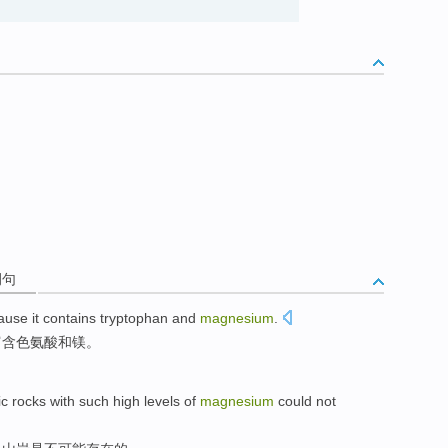
例句
ause
it
contains tryptophan
and
magnesium
.
富含
色氨酸
和
镁。
ic rocks
with
such
high
levels
of
magnesium
could
not