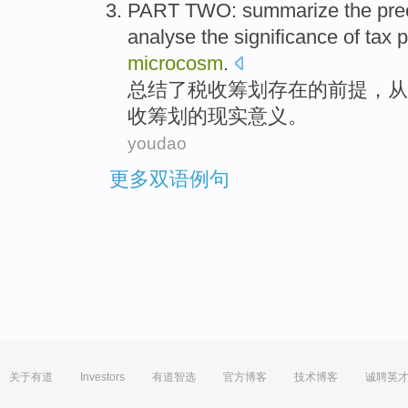
PART
TWO
:
summarize
the
pre
analyse
the
significance
of
tax p
microcosm
.
总结
了
税收
筹划
存在
的
前提
，
从
收筹划的
现实意义
。
youdao
更多双语例句
关于有道
Investors
有道智选
官方博客
技术博客
诚聘英