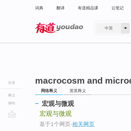
词典
翻译
有道精品课
云笔记
中英
有道 - 网易旗下搜索
macrocosm and micr
目录
网络释义
英英释义
释义
宏观与微观
例句
宏观与微观
go
基于1个网页
-
相关网页
top