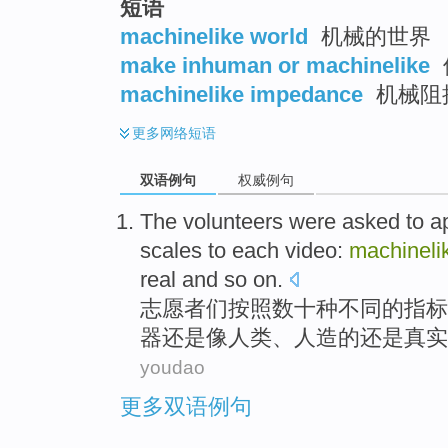
短语
top
machinelike world
机械的世界
make inhuman or machinelike
machinelike impedance
机械阻
更多
网络短语
双语例句
权威例句
The volunteers were asked
to a
scales
to
each
video
:
machineli
real
and
so on
.
志愿者
们按照
数十种
不同
的
指标
器还是像人类、
人造
的还是
真实
youdao
更多双语例句