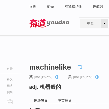
词典
翻译
有道精品课
云笔记
中英
有道 - 网易旗下搜索
machinelike
目录
英
[məˈʃiːnlaɪk]
美
[məˈʃiːnˌlaɪk]
释义
adj. 机器般的
用法
例句
网络释义
英英释义
go