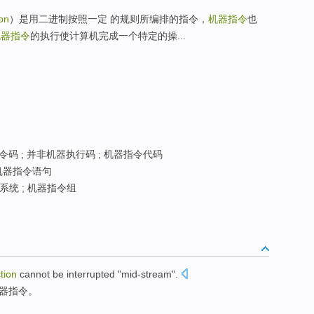
on
）是用二进制按照一定 的规则所编排的指令，
机器指令
也
机器指令
的执行使计算机完成一个特定的操...
码 ; 并非机器执行码 ; 机器指令代码
机器指令语句
统 ; 机器指令组
ction
cannot
be
interrupted
"
mid-stream
".
器
指令
。