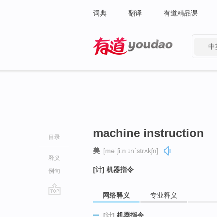
词典
翻译
有道精品课
中
有道 - 网易旗下搜索
machine instruction
目录
美
[məˈʃiːn ɪnˈstrʌkʃn]
释义
[计] 机器指令
例句
网络释义
专业释义
go
top
机器指令
[计]