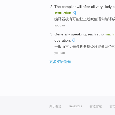
The
compiler
will
after
all
very
likely
c
instruction
.
编译
器
极
有可能
把
上述
赋值语句
编译
youdao
Generally
speaking
,
each
strip
machi
operation
.
一般
而言
，
每
条
机器
指令
只能
做
两个
youdao
更多双语例句
关于有道
Investors
有道智选
官