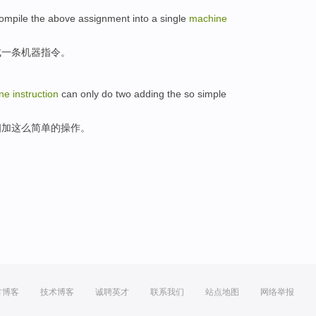
ompile
the
above
assignment
into
a
single
machine
成
一
条
机器
指令。
ne
instruction
can only
do
two
adding
the
so
simple
相加
这么
简单
的
操作
。
方博客
技术博客
诚聘英才
联系我们
站点地图
网络举报