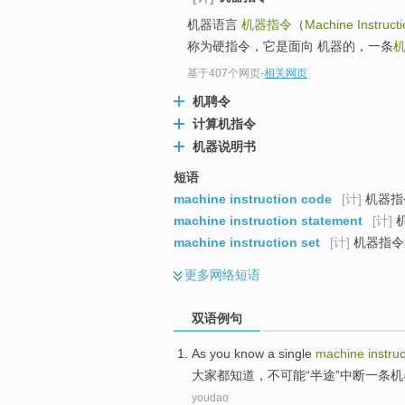
机器语言
机器指令
（
Machine Instructi
称为硬指令，它是面向 机器的，一条
基于407个网页
-
相关网页
机聘令
计算机指令
机器说明书
短语
machine instruction code
[计]
机器指令
machine instruction statement
[计]
machine instruction set
[计]
机器指令系
更多
网络短语
双语例句
As you
know
a
single
machine
instru
大家
都
知道
，
不
可能
“
半途
”
中断
一
条
机
youdao