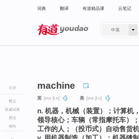
词典
翻译
有道精品课
云笔记
中英
有道 - 网易旗下搜索
machine
目录
英
[məˈʃiːn]
美
[məˈʃiːn]
释义
n. 机器，机械（装置）；计算
权威词典
用法
领导核心；车辆（常指摩托车）
例句
工作的人；（投币式）自动售货
v. 用机器制造（加工）；机器缝