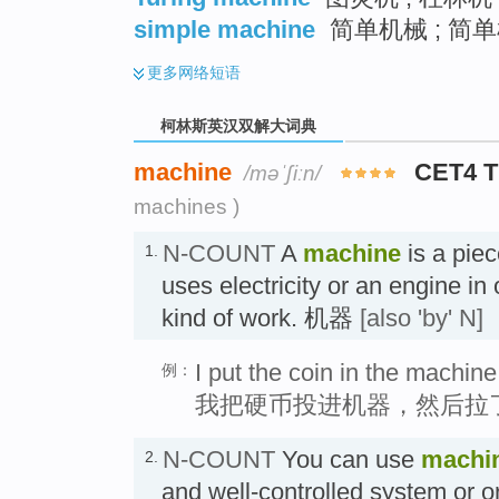
simple machine
简单机械 ; 简
更多
网络短语
柯林斯英汉双解大词典
machine
CET4 
/məˈʃiːn/
machines )
N-COUNT
A
machine
is a piec
1.
uses electricity or an engine in 
kind of work. 机器
[also 'by' N]
I put the coin in the machine
例：
我把硬币投进机器，然后拉
N-COUNT
You can use
machi
2.
and well-controlled system or 