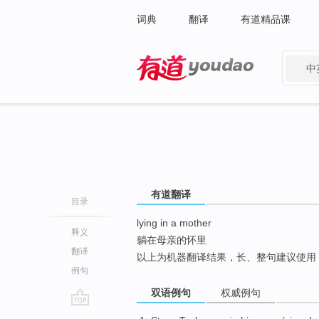
词典
翻译
有道精品课
中
有道 - 网易旗下搜索
有道翻译
目录
lying in a mother
释义
躺在母亲的怀里
翻译
以上为机器翻译结果，长、整句建议使用
例句
双语例句
权威例句
go