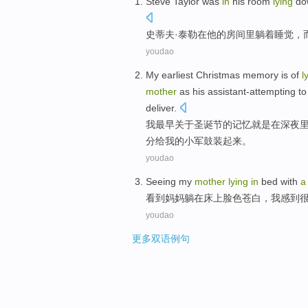
S
teve Taylor was
in
his room
lying
dow
top
史
蒂夫·泰勒在他的房间里躺着睡觉，
youdao
My
earliest
Christmas
memory
is
of
l
mother
as
his
assistant-attempting to
deliver.
我
最早关于
圣诞节
的
记忆
就是
在深夜
分给我
的
小军鼓
装起来。
youdao
Seeing
my
mother
lying
in
bed
with
a
看到
妈妈
躺
在
床上
脸色
苍白，
我
感到
youdao
更多双语例句