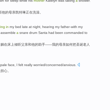
n for sleep while his
mother
Katelyn was taking
a
shower.
而他的母亲凯特琳正在洗澡。
ying
in
my
bed
late
at
night,
hearing
my father-with
my
assemble
a
snare
drum
Santa
had been
commanded
to
里
躺
在
床上
倾听
父亲
和
他
的助手——我的
母亲
如何
把
圣诞老人
pale
face,
I
felt
really
worried
/concerned/anxious.
很
担心
。