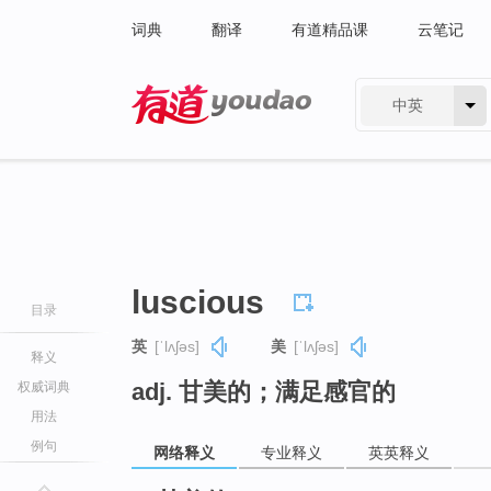
词典
翻译
有道精品课
云笔记
中英
有道 - 网易旗下搜索
luscious
目录
英
[ˈlʌʃəs]
美
[ˈlʌʃəs]
释义
adj. 甘美的；满足感官的
权威词典
用法
例句
网络释义
专业释义
英英释义