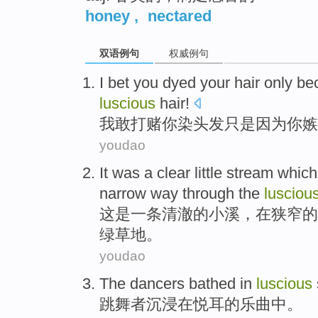
honey
,
nectared
双语例句
权威例句
I
bet
you
dyed
your
hair
only
be
luscious
hair
!
我
敢打赌
你
染
头发
只是
因为
你
嫉
youdao
It
was
a
clear
little stream which
narrow
way
through the
lusciou
这
是
一条
清澈
的
小溪
，
在
狭窄
的
绿草地。
youdao
The
dancers
bathed
in
luscious
跳舞者
沉浸
在
悦耳的
乐曲
中。