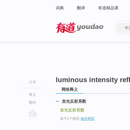
词典
翻译
有道精品课
中
有道 - 网易旗下搜索
luminous intensity refl
目录
网络释义
释义
发光反射系数
翻译
发光反射系数
基于1个网页
-
相关网页
go
top