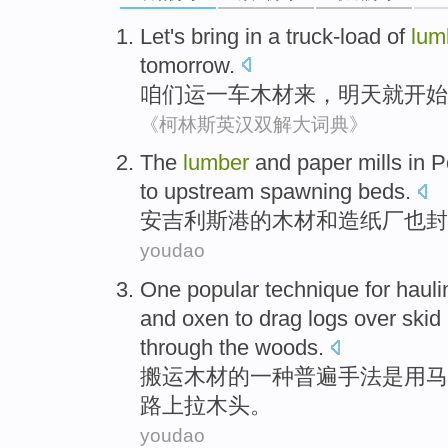
Let's
bring in
a
truck-load of
lum
tomorrow
.
咱们
运
一
车
木材
来，
明天
就开始
《柯林斯英汉双解大词典》
The
lumber
and
paper mills
in
P
to
upstream
spawning
beds.
安吉利斯
港
的
木材
和
造纸厂
也
封
youdao
One
popular
technique
for
hauli
and
oxen
to
drag
logs
over
skid
through
the woods
.
搬运
木材
的
一种
普遍
手法
是
用
马
路上
拉
木头
。
youdao