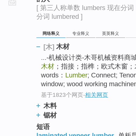
[ 第三人称单数 lumbers 现在分词 lu
go
分词 lumbered ]
top
网络释义
专业释义
英英释义
木材
[木]
...-机械设计类-木哥机械资料商城
木材
；指接；指榫；欧式木窗；木工机
words：
Lumber
; Connect; Teno
window; wood working machineny
基于1823个网页
-
相关网页
木料
锯材
短语
laminated veneer lumber
单板层