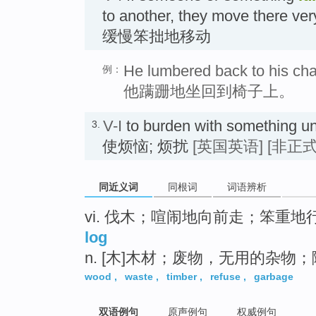
to another, they move there ver
缓慢笨拙地移动
He lumbered back to his chai
例：
他蹒跚地坐回到椅子上。
V-I
to burden with something un
3.
使烦恼; 烦扰
[英国英语]
[非正式
同近义词
同根词
词语辨析
vi. 伐木；喧闹地向前走；笨重
log
n. [木]木材；废物，无用的杂物
wood
,
waste
,
timber
,
refuse
,
garbage
双语例句
原声例句
权威例句