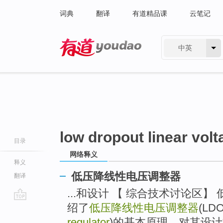
词典
翻译
有道精品课
云笔记
中英
有道 - 网易旗下搜索
low dropout linear volt
目录
网络释义
释义
低压降线性电压调整器
翻译
...和设计 【 综合技术讨论区】
绍了
低压降线性电压调整器
(LD
go
top
regulator
)的基本原理，对其设