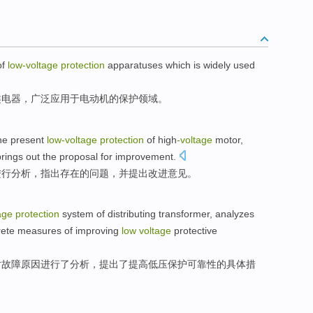
of
low-voltage
protection
apparatuses
which
is widely
used
类电器
，
广泛
应用于电动机的保护
领域
。
he
present
low-voltage
protection
of
high
-voltage
motor
,
rings
out
the
proposal for improvement.
进行
分析，
指出
存在
的
问题
，
并
提出
改进意见。
age
protection
system of
distributing
transformer
,
analyzes
rete
measures
of
improving
low
voltage
protective
对
故障
原因
进行了
分析
，
提出
了
提高
低压
保护
可靠性
的
具体
措