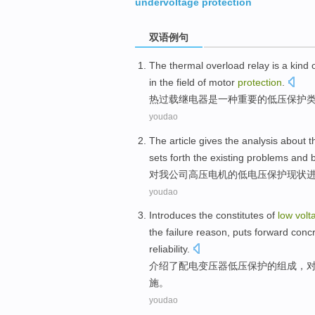
undervoltage protection
双语例句
The
thermal
overload
relay
is
a
kind
in the
field
of
motor
protection
.
热
过载
继电器
是
一
种重要
的
低压
保护
youdao
The
article
gives
the analysis
about
t
sets forth
the
existing
problems
and
b
对
我
公司高压
电机
的
低电压
保护
现状
youdao
Introduces
the
constitutes
of
low
volt
the
failure
reason
,
puts forward
conc
reliability
.
介绍了
配电
变压器
低压
保护
的
组成
，
施
。
youdao