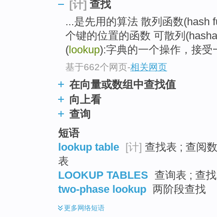
查找
[计]
top
...是先用的算法 散列函数(hash 
个键的位置的函数 可散列(hash
(
lookup
):字典的一个操作，接
基于662个网页
-
相关网页
在向量或数组中查找值
向上看
查询
短语
lookup table
[计]
查找表 ; 查阅数
表
LOOKUP TABLES
查询表 ; 查找
two-phase lookup
两阶段查找
更多
网络短语