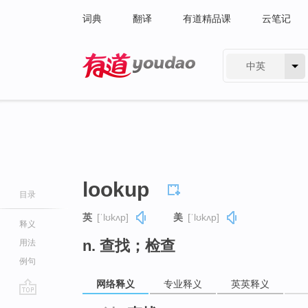
词典
翻译
有道精品课
云笔记
中英
有道 - 网易旗下搜索
lookup
目录
英
[ˈlʊkʌp]
美
[ˈlʊkʌp]
释义
n. 查找；检查
用法
例句
网络释义
专业释义
英英释义
go