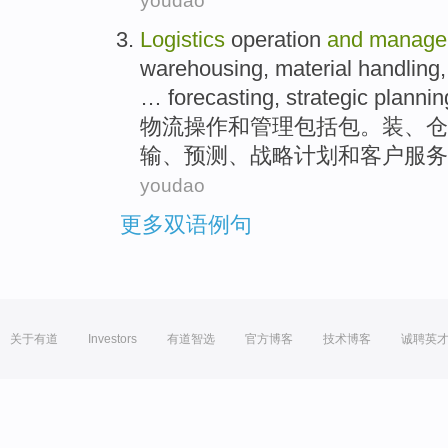
youdao
Logistics
operation
and
manage
warehousing
,
material
handling
…
forecasting
,
strategic
plannin
物流
操作
和
管理
包括
包
。装、
仓
输
、
预测
、
战略
计划
和
客户
服务
youdao
更多双语例句
关于有道
Investors
有道智选
官方博客
技术博客
诚聘英