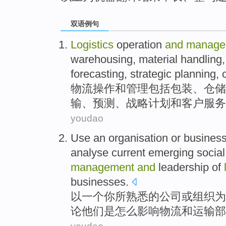
双语例句
Logistics
operation
and
manage
warehousing
,
material
handling
forecasting
,
strategic
planning
,
物流
操作
和
管理
包括
包装
、
仓储
输
、
预测
、
战略
计划
和
客户
服务
youdao
Use
an
organisation
or
busines
analyse
current emerging
social
management
and
leadership
of
businesses
.
以
一个
你
所
熟悉
的
公司
或
组织
为
论
他们
是
怎么
影响
物流
和
运输
部