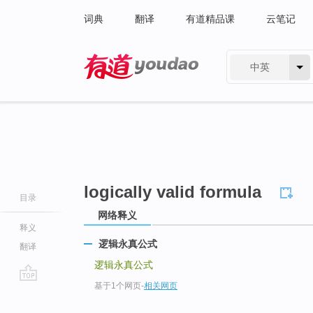
词典
翻译
有道精品课
云笔记
中英
有道 - 网易旗下搜索
logically valid formula
目录
网络释义
释义
逻辑永真公式
翻译
逻辑永真公式
基于1个网页
-
相关网页
go
top