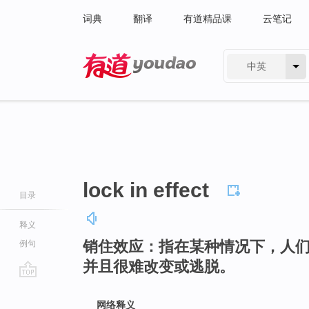
词典
翻译
有道精品课
云笔记
中英
有道 - 网易旗下搜索
lock in effect
目录
释义
销住效应：指在某种情况下，人
例句
并且很难改变或逃脱。
go
top
网络释义