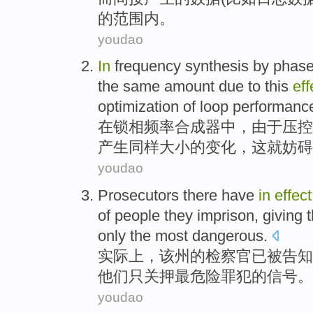
的范围内。
youdao
In
frequency
synthesis
by phas
the
same
amount
due to
this
eff
optimization
of
loop
performanc
在
锁
相
频率
合成器
中，
由于
压控
产生
同样
大小
的
变化，
这
就妨碍
youdao
Prosecutors there
have
in
effect
of
people they
imprison
, giving
only
the most
dangerous
.
实际上
，该州
的
检察官
已
被
告知
他们
只
关押
最
危险罪犯的信号
。
youdao