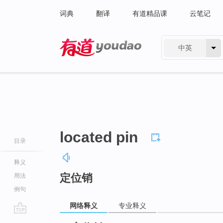
词典
翻译
有道精品课
云笔记
中英
有道 - 网易旗下搜索
located pin
目录
释义
定位销
用法
例句
网络释义
专业释义
go