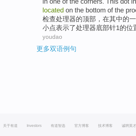
in
one
of the
corners
.
This
dot
i
located
on the
bottom
of
the
pro
检查
处理器
的
顶部
，
在
其中
的
一
小点
表示
了
处理器
底部
针
1
的
位
youdao
更多双语例句
关于有道
Investors
有道智选
官方博客
技术博客
诚聘英