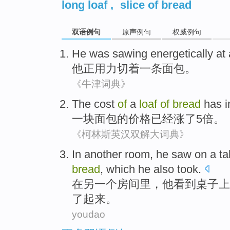
long loaf
,
slice of bread
双语例句
原声例句
权威例句
He was
sawing
energetically at
他正
用力
切着
一
条面包
。
《牛津词典》
The
cost
of
a
loaf
of
bread
has
i
一
块面包
的
价格
已经
涨
了5倍。
《柯林斯英汉双解大词典》
In
another
room
,
he
saw
on
a
ta
bread
, which he
also
took
.
在
另一个
房间里
，
他
看到
桌子
上
了起来
。
youdao