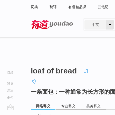
词典
翻译
有道精品课
云笔记
中英
有道 - 网易旗下搜索
loaf of bread
目录
释义
一条面包：一种通常为长方形的
用法
例句
网络释义
专业释义
英英释义
go