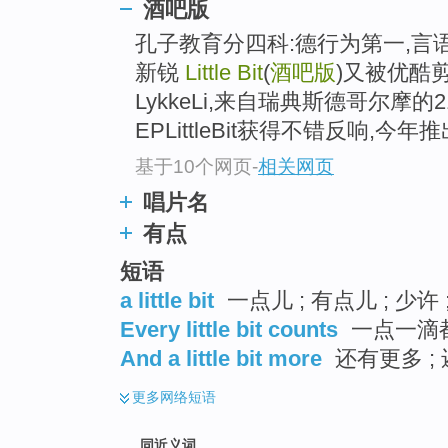
酒吧版
top
孔子教育分四科:德行为第一,言语为
新锐
Little Bit
(
酒吧版
)又被优酷
LykkeLi,来自瑞典斯德哥尔摩
EPLittleBit获得不错反响,今年推出
基于10个网页
-
相关网页
唱片名
有点
短语
a little bit
一点儿 ; 有点儿 ; 少许 
Every little bit counts
一点一滴
And a little bit more
还有更多 ;
更多
网络短语
同近义词