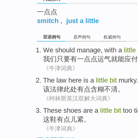
一点点
smitch
,
just a little
双语例句
原声例句
权威例句
We
should manage
,
with
a
little
我们
只要
有
一点点
运气
就
能应付
《牛津词典》
The
law
here
is a
little
bit
murky
.
该
法律
此处
有点
含糊不清
。
《柯林斯英汉双解大词典》
These
shoes
are a
little
bit
too t
这
鞋
有点儿
紧
。
《牛津词典》