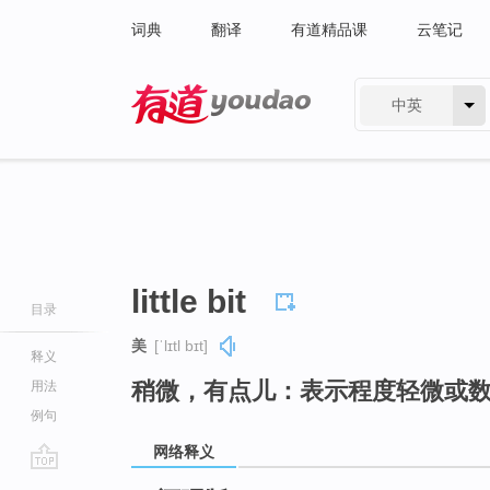
词典
翻译
有道精品课
云笔记
中英
有道 - 网易旗下搜索
little bit
目录
美
[ˈlɪtl bɪt]
释义
稍微，有点儿：表示程度轻微或
用法
例句
网络释义
go