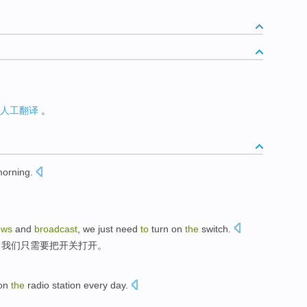
人工翻译
。
orning
.
ews
and
broadcast
, we
just
need
to
turn
on
the
switch
.
，我们
只
需要
把
开关打开
。
on
the
radio
station
every day
.
。