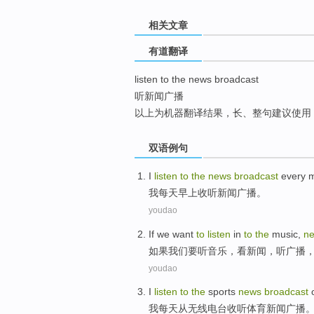
top
相关文章
有道翻译
listen to the news broadcast
听新闻广播
以上为机器翻译结果，长、整句建议使用
双语例句
I
listen
to
the
news
broadcast
every
m
我
每天
早上
收听
新闻
广播
。
youdao
If
we
want
to
listen
in
to
the
music
,
n
如果
我们
要
听
音乐
，
看新闻
，
听广播
youdao
I
listen
to
the
sports
news
broadcast
我
每天
从
无线
电台
收听
体育
新闻
广播