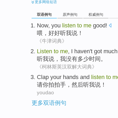
更多
网络短语
双语例句
原声例句
权威例句
Now
, you
listen
to
me
good!
喂
，
好好听
我
说！
《牛津词典》
Listen
to
me
,
I
haven't
got much
听
我
说，
我
没有
多少
时间
。
《柯林斯英汉双解大词典》
Clap your
hands
and
listen
to
m
请你
拍拍
手
，
然后
听我说！
youdao
更多双语例句