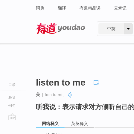
词典
翻译
有道精品课
云笔记
中英
有道 - 网易旗下搜索
listen to me
目录
美
[ˈlɪsn tu miː]
释义
听我说：表示请求对方倾听自己
例句
网络释义
英英释义
go
top