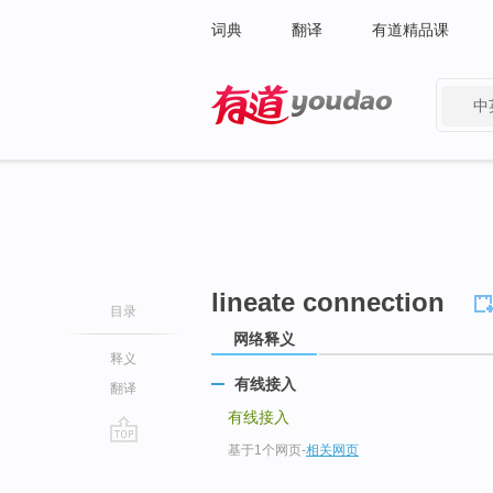
词典
翻译
有道精品课
中
有道 - 网易旗下搜索
lineate connection
目录
网络释义
释义
有线接入
翻译
有线接入
基于1个网页
-
相关网页
go
top