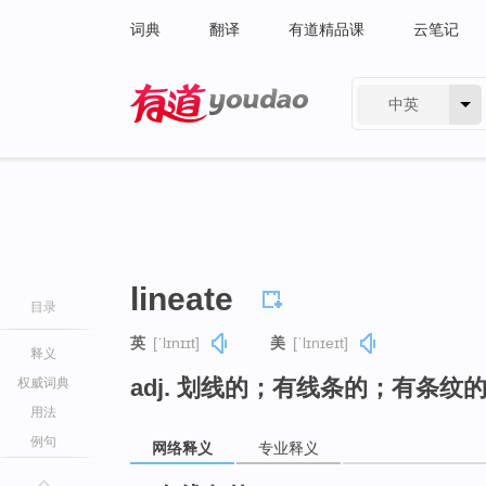
词典
翻译
有道精品课
云笔记
中英
有道 - 网易旗下搜索
lineate
目录
英
[ˈlɪnɪɪt]
美
[ˈlɪnɪeɪt]
释义
adj. 划线的；有线条的；有条纹的（等
权威词典
用法
例句
网络释义
专业释义