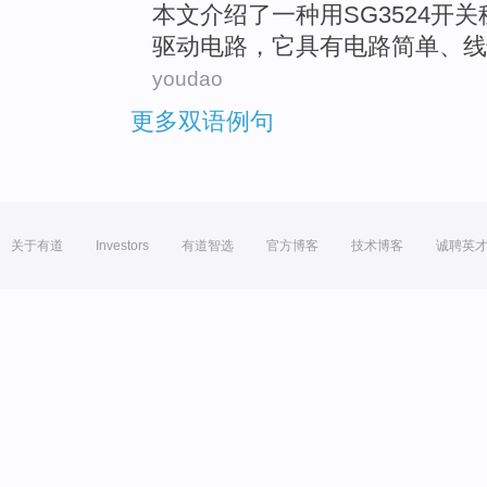
本文
介绍了
一
种
用SG3524
开关
驱动
电路
，
它
具有
电路
简单
、
线
youdao
更多双语例句
关于有道
Investors
有道智选
官方博客
技术博客
诚聘英