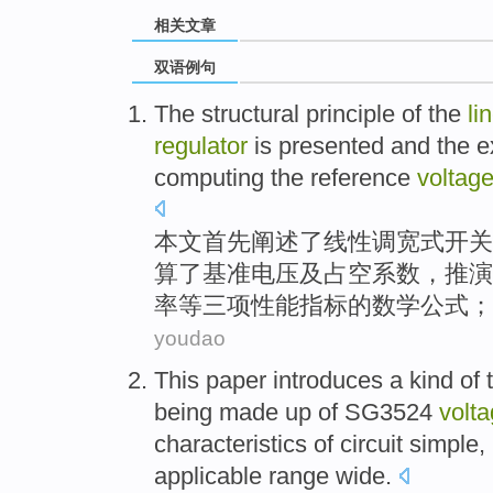
相关文章
双语例句
The structural
principle
of
the
li
regulator
is presented
and
the e
computing
the
reference
voltag
本文
首先
阐述
了
线性
调宽
式
开关
算
了
基准
电压
及
占空
系数
，推演
率等三项性能指标的数学公式；
youdao
This paper
introduces
a
kind
of
being
made
up
of SG3524
volt
characteristics
of
circuit simple,
applicable
range
wide
.