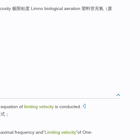
viscosity 极限粘度 Limno biological aeration 塑料管充氧（废
equation
of
limiting
velocity
is conducted.
析
式
；
aximal
frequency
and
"
Limiting
velocity
"of
One-