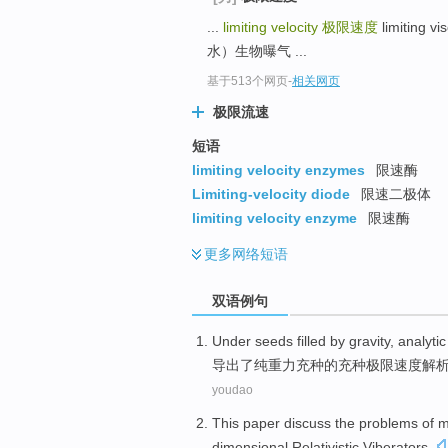
...
limiting velocity
极限速度
limiting 
水）生物曝气 ...
基于513个网页
-
相关网页
极限流速
短语
limiting velocity enzymes
限速酶
Limiting-velocity diode
限速二极体
limiting velocity enzyme
限速酶
更多
网络短语
双语例句
Under
seeds
filled by
gravity
,
analytic
导出了
纯重力
充
种的充种
极限
速度
解
youdao
This paper
discuss
the
problems
of
m
dimensional
Relativistic Viberators
.