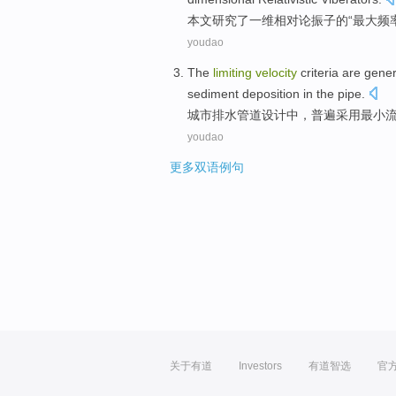
本文
研究
了
一维
相对论
振子
的
“
最大
频
youdao
The
limiting
velocity
criteria are
gener
sediment
deposition
in
the
pipe
.
城市
排水
管道
设计
中
，
普遍
采用
最小
youdao
更多双语例句
关于有道
Investors
有道智选
官