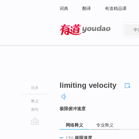
词典
翻译
有道精品课
中
有道 - 网易旗下搜索
limiting velocity
目录
释义
极限俯冲速度
例句
网络释义
专业释义
go
top
极限速度
[力]