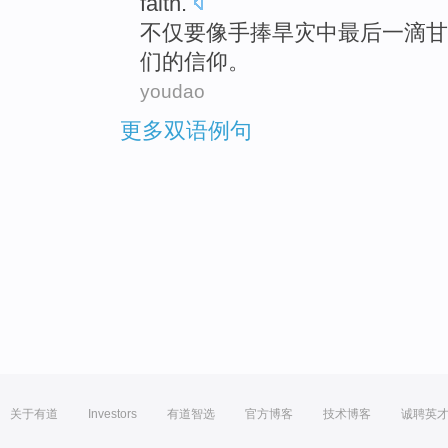
faith
.
不仅
要
像
手捧
旱灾
中
最后
一滴
甘
们
的
信仰
。
youdao
更多双语例句
关于有道
Investors
有道智选
官方博客
技术博客
诚聘英