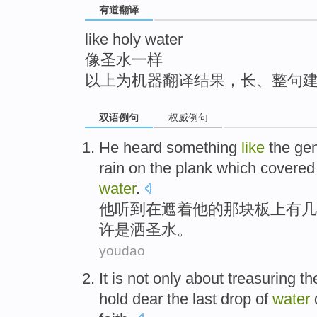
有道翻译
top
like holy water
像圣水一样
以上为机器翻译结果，长、整句
双语例句
权威例句
He
heard
something
like
the
gen
rain
on
the
plank
which covered
water
.
他
听到
在
遮
着
他
的
那
块板
上
有几
许
是
洒
圣水
。
youdao
It is
not only
about
treasuring
th
hold dear the
last
drop
of
water