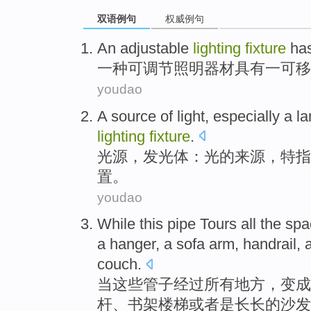
双语例句
权威例句
An
adjustable
lighting
fixture
ha
一
种
可调节
照明
器材
具有
一
可移
youdao
A source
of
light
,
especially a l
lighting
fixture
.
光源
，发光体：
光
的
来源，
特指
置。
youdao
While
this
pipe Tours
all
the
spa
a hanger
, a
sofa
arm
,
handrail
, 
couch
.
当
这些
管子
经过
所有
地方
，
变成
杆
、
书架
楼梯
或者
是长长的沙发