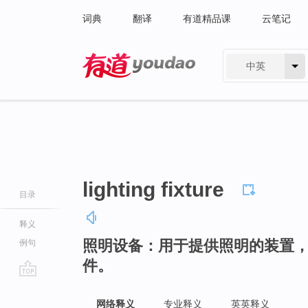
词典
翻译
有道精品课
云笔记
中英
有道 - 网易旗下搜索
lighting fixture
目录
释义
照明设备：用于提供照明的装置
例句
件。
go
top
网络释义
专业释义
英英释义